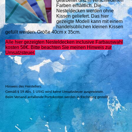
gearbeitet und in verschiedenen
Farben erhältlich. Die
Nesteldecken werden ohne
Kissen geliefert. Das hier
gezeigte Modell kann mit einem
handelsüblichen kleinen Kissen
gefüllt werden. Größe 40cm x 35cm.
Alle hier gezeigten Nesteldecken inclusive Farbauswahl
kosten 58€. Bitte beachten Sie meinen Hinweis zur
Umsatzsteuer.
Hinweis des Herstellers:
Gemäß § 19 Abs. 1 UStG wird keine Umsatzsteuer ausgewiesen.
Beim Versand anfallende Portokosten werden in
Rechnung gestellt.