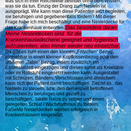
was sich in ihrer Reichweite befindet ohne dem Wissen,
was sie da tun. Einzig der Drang zum Nesteln ist
ausgeprägt. Wie kann man diese Patienten jetzt begleiten,
sie beruhigen und gegebenenfalls fördern? Mit dieser
Frage habe ich mich beschäftigt und eine Nesteldecke für
Das besondere daran:
das Krankenhaus entworfen.
Meine Nesteldecken sind für die
Krankenhauswäscherei geeignet und hygienisch
aufzubereiten, also immer wieder neu
einsetzbar.
Da gibt es zum einen den kleinen „Fritzchen“ Bezug,
einziehbar in einen kleinen Kopfkissenbezug oder den
größeren „Table“ Bezug, indem zusätzlich ein
Essenstablett eingezogen und dieses somit als Knietable
oder im Rollstuhl eingesetzt werden kann. Ausgestattet
mit Schnüren, Bändern, Verschlüssen und ähnlichem
kann sich der Patient damit beschäftigen. Ziel ist es , das
Nesteln zu steuern, bzw. den demenziell betroffenen
Menschen zu beruhigen und gezielt zu
beschäftigen, taktile Reize zu setzen und einen
geregelten Schlaf / Wachrhythmus zu fördern.
FaSeMo Nesteldecken werden erfolgreich in
Krankenhäusern eingesetzt.